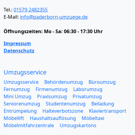
Tel.:
01579-2482355
E-Mail:
info@paderborn-umzuege.de
Öffnungszeiten:
Mo - Sa: 06:30 - 17:30 Uhr
Impressum
Datenschutz
Umzugsservice
Umzugsservice
Behördenumzug
Büroumzug
Fernumzug
Firmenumzug
Laborumzug
Mini Umzug
Praxisumzug
Privatumzug
Seniorenumzug
Studentenumzug
Beiladung
Entrümpelung
Halteverbotszone
Klaviertransport
Möbellift
Haushaltsauflösung
Möbeltaxi
Möbelmitfahrzentrale
Umzugskartons