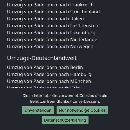
Umzug von Paderborn nach Frankreich
Umzug von Paderborn nach Griechenland
Umzug von Paderborn nach Italien
Umzug von Paderborn nach Liechtenstein
Umzug von Paderborn nach Luxemburg
Umzug von Paderborn nach Niederlande
Umzug von Paderborn nach Norwegen
Umzüge-Deutschlandweit
Umzug von Paderborn nach Berlin
Umzug von Paderborn nach Hamburg
Umzug von Paderborn nach München
Umzug von Paderborn nach Köln
Umzug von Paderborn nach Frankfurt am Main
Diese Internetseite verwendet Cookies um die
Benutzerfreundlichkeit zu verbessern.
Umzug von Paderborn nach Stuttgart
Umzug von Paderborn nach Düsseldorf
Einverstanden
Nur notwendige Cookies
Umzug von Paderborn nach Leipzig
Datenschutzerklärung
Umzug von Paderborn nach Dortmund