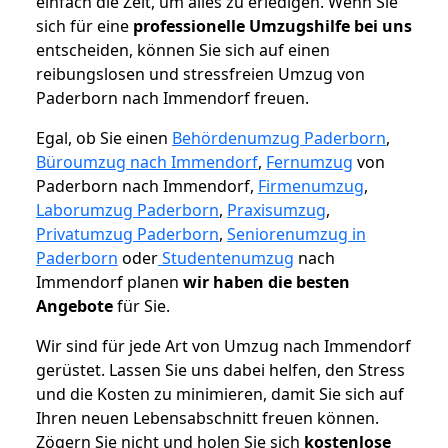
einfach die Zeit, um alles zu erledigen. Wenn Sie
sich für eine
professionelle Umzugshilfe bei uns
entscheiden, können Sie sich auf einen
reibungslosen und stressfreien Umzug von
Paderborn nach Immendorf freuen.
Egal, ob Sie einen
Behördenumzug Paderborn
,
Büroumzug nach Immendorf
,
Fernumzug
von
Paderborn nach Immendorf,
Firmenumzug
,
Laborumzug Paderborn
,
Praxisumzug
,
Privatumzug Paderborn
,
Seniorenumzug in
Paderborn
oder
Studentenumzug
nach
Immendorf planen
wir haben die besten
Angebote
für Sie.
Wir sind für jede Art von Umzug nach Immendorf
gerüstet. Lassen Sie uns dabei helfen, den Stress
und die Kosten zu minimieren, damit Sie sich auf
Ihren neuen Lebensabschnitt freuen können.
Zögern Sie nicht und holen Sie sich
kostenlose