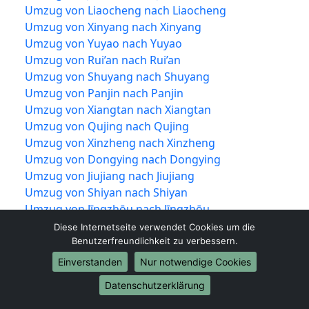
Umzug von Liaocheng nach Liaocheng
Umzug von Xinyang nach Xinyang
Umzug von Yuyao nach Yuyao
Umzug von Rui’an nach Rui’an
Umzug von Shuyang nach Shuyang
Umzug von Panjin nach Panjin
Umzug von Xiangtan nach Xiangtan
Umzug von Qujing nach Qujing
Umzug von Xinzheng nach Xinzheng
Umzug von Dongying nach Dongying
Umzug von Jiujiang nach Jiujiang
Umzug von Shiyan nach Shiyan
Umzug von Jīngzhōu nach Jīngzhōu
Umzug von Yueqing nach Yueqing
Diese Internetseite verwendet Cookies um die
Umzug von Tengzhou nach Tengzhou
Benutzerfreundlichkeit zu verbessern.
Umzug von Nan’an nach Nan’an
Einverstanden
Nur notwendige Cookies
Umzug von Puning nach Puning
Datenschutzerklärung
Umzug von Guigang nach Guigang
Umzug von Wenling nach Wenling