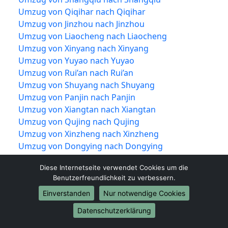
Umzug von Qiqihar nach Qiqihar
Umzug von Jinzhou nach Jinzhou
Umzug von Liaocheng nach Liaocheng
Umzug von Xinyang nach Xinyang
Umzug von Yuyao nach Yuyao
Umzug von Rui’an nach Rui’an
Umzug von Shuyang nach Shuyang
Umzug von Panjin nach Panjin
Umzug von Xiangtan nach Xiangtan
Umzug von Qujing nach Qujing
Umzug von Xinzheng nach Xinzheng
Umzug von Dongying nach Dongying
Umzug von Jiujiang nach Jiujiang
Diese Internetseite verwendet Cookies um die
Umzug von Shiyan nach Shiyan
Benutzerfreundlichkeit zu verbessern.
Umzug von Jīngzhōu nach Jīngzhōu
Einverstanden
Nur notwendige Cookies
Umzug von Yueqing nach Yueqing
Umzug von Tengzhou nach Tengzhou
Datenschutzerklärung
Umzug von Nan’an nach Nan’an