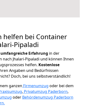
 helfen bei Container
lari-Pipaladi
r
umfangreiche Erfahrung
in der
nach Jhalari-Pipaladi und können Ihnen
ugsprozesses helfen.
K
ostenlose
 Ihren Angaben und Bedürfnissen
icht? Doch, bei uns selbstverständlich!
einem ganzen
Firmenumzug
oder bei dem
Praxisumzug
,
Privatumzug Paderborn
,
numzug
oder
Behördenumzug Paderborn
rn.