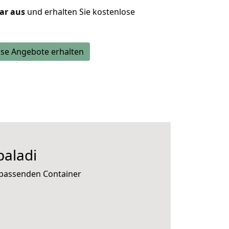
lar aus
und erhalten Sie kostenlose
se Angebote erhalten
paladi
e passenden Container