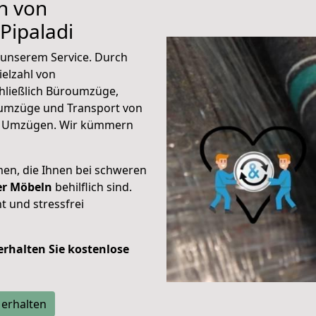
n von
Pipaladi
unserem Service. Durch
elzahl von
hließlich Büroumzüge,
umzüge und Transport von
n Umzügen. Wir kümmern
men, die Ihnen bei schweren
der Möbeln
behilflich sind.
t und stressfrei
 erhalten Sie kostenlose
 erhalten