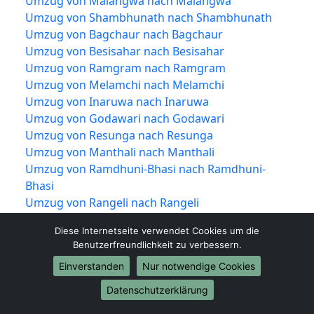
Umzug von Malangwa nach Malangwa
Umzug von Shambhunath nach Shambhunath
Umzug von Bagchaur nach Bagchaur
Umzug von Besisahar nach Besisahar
Umzug von Ramgram nach Ramgram
Umzug von Melamchi nach Melamchi
Umzug von Inaruwa nach Inaruwa
Umzug von Godawari nach Godawari
Umzug von Resunga nach Resunga
Umzug von Manthali nach Manthali
Umzug von Ramdhuni-Bhasi nach Ramdhuni-
Bhasi
Umzug von Rangeli nach Rangeli
Umzug von Panauti nach Panauti
Diese Internetseite verwendet Cookies um die
Umzug von Katari nach Katari
Benutzerfreundlichkeit zu verbessern.
Umzug von Bidur nach Bidur
Einverstanden
Nur notwendige Cookies
Umzug von Pokhariya nach Pokhariya
Umzug von Khandbari nach Khandbari
Datenschutzerklärung
Umzug von Dipayal Silgadhi nach Dipayal