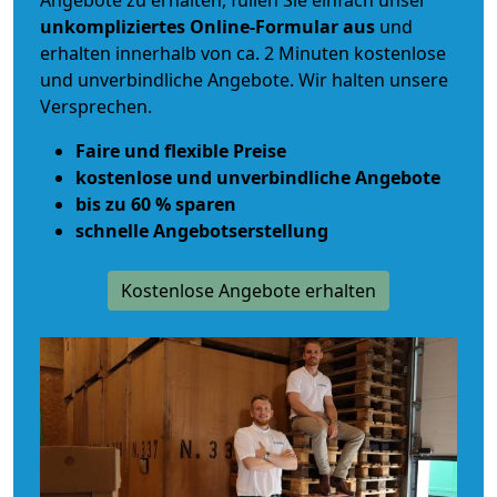
Angebote zu erhalten, füllen Sie einfach unser
unkompliziertes Online-Formular aus
und
erhalten innerhalb von ca. 2 Minuten kostenlose
und unverbindliche Angebote. Wir halten unsere
Versprechen.
Faire und flexible Preise
kostenlose und unverbindliche Angebote
bis zu 60 % sparen
schnelle Angebotserstellung
Kostenlose Angebote erhalten