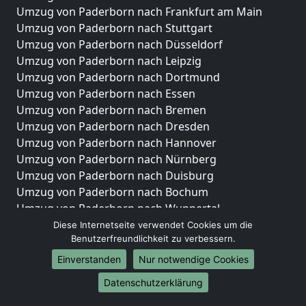
Umzug von Paderborn nach Frankfurt am Main
Umzug von Paderborn nach Stuttgart
Umzug von Paderborn nach Düsseldorf
Umzug von Paderborn nach Leipzig
Umzug von Paderborn nach Dortmund
Umzug von Paderborn nach Essen
Umzug von Paderborn nach Bremen
Umzug von Paderborn nach Dresden
Umzug von Paderborn nach Hannover
Umzug von Paderborn nach Nürnberg
Umzug von Paderborn nach Duisburg
Umzug von Paderborn nach Bochum
Umzug von Paderborn nach Wuppertal
Umzug von Paderborn nach Bielefeld
Diese Internetseite verwendet Cookies um die
Benutzerfreundlichkeit zu verbessern.
Umzug von Paderborn nach Bonn
Umzug von Paderborn nach Münster
Einverstanden
Nur notwendige Cookies
Internationale-Umzüge
Datenschutzerklärung