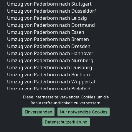
Umzug von Paderborn nach Stuttgart
Umzug von Paderborn nach Düsseldorf
Umzug von Paderborn nach Leipzig
Umzug von Paderborn nach Dortmund
Umzug von Paderborn nach Essen
Umzug von Paderborn nach Bremen
Umzug von Paderborn nach Dresden
Umzug von Paderborn nach Hannover
Umzug von Paderborn nach Nürnberg
Umzug von Paderborn nach Duisburg
Umzug von Paderborn nach Bochum
Umzug von Paderborn nach Wuppertal
Umzug von Paderborn nach Bielefeld
Umzug von Paderborn nach Bonn
Diese Internetseite verwendet Cookies um die
Umzug von Paderborn nach Münster
Benutzerfreundlichkeit zu verbessern.
Einverstanden
Nur notwendige Cookies
Internationale-Umzüge
Datenschutzerklärung
Umzug von Paderborn nach Brasilien
Umzug von Paderborn nach Brunei Darussalam