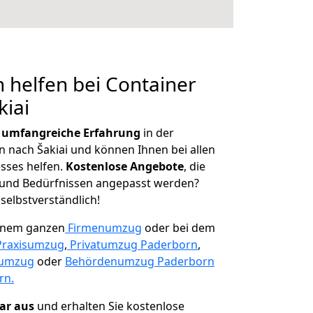
 helfen bei Container
kiai
r
umfangreiche Erfahrung
in der
nach Šakiai und können Ihnen bei allen
sses helfen.
K
ostenlose Angebote
, die
und Bedürfnissen angepasst werden?
 selbstverständlich!
einem ganzen
Firmenumzug
oder bei dem
Praxisumzug
,
Privatumzug Paderborn
,
numzug
oder
Behördenumzug Paderborn
rn.
lar aus
und erhalten Sie kostenlose