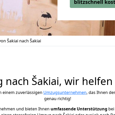
blitzschnell ko
n Šakiai nach Šakiai
nach Šakiai, wir helfen
h einem zuverlässigen
Umzugsunternehmen
, das Ihnen de
genau richtig!
rnehmen und bieten Ihnen
umfassende Unterstützung
bei