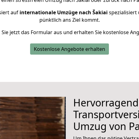
 einen stressfreien Umzug nach Šakiai oder zurück nach P
siert auf
internationale Umzüge nach Šakiai
spezialisiert
pünktlich ans Ziel kommt.
n Sie jetzt das Formular aus und erhalten Sie kostenlose An
Kostenlose Angebote erhalten
Hervorragend
Transportvers
Umzug von P
Um Ihnen das nötige Vertra