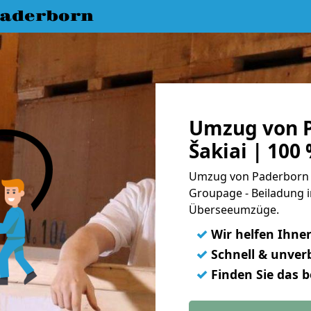
aderborn
Umzug von 
Šakiai | 100
Umzug von Paderborn na
Groupage - Beiladung i
Überseeumzüge.
✓
Wir helfen Ihne
✓
Schnell & unverb
✓
Finden Sie das 