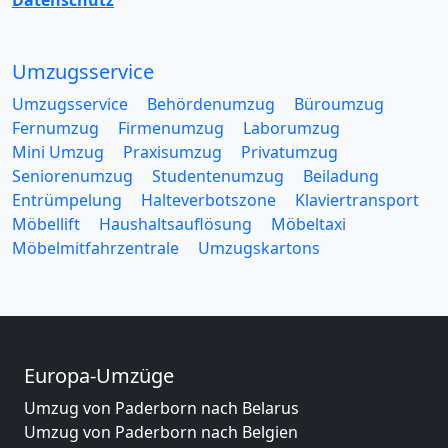
Datenschutz
Umzugsservice
Umzugsservice
Behördenumzug
Büroumzug
Fernumzug
Firmenumzug
Laborumzug
Mini Umzug
Praxisumzug
Privatumzug
Seniorenumzug
Studentenumzug
Beiladung
Entrümpelung
Halteverbotszone
Klaviertransport
Möbellift
Haushaltsauflösung
Möbeltaxi
Möbelmitfahrzentrale
Umzugskartons
Europa-Umzüge
Umzug von Paderborn nach Belarus
Umzug von Paderborn nach Belgien