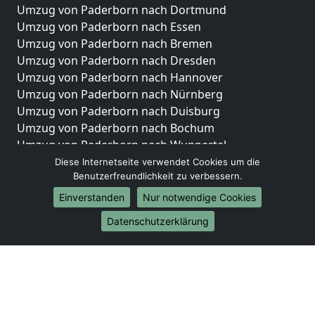
Umzug von Paderborn nach Dortmund
Umzug von Paderborn nach Essen
Umzug von Paderborn nach Bremen
Umzug von Paderborn nach Dresden
Umzug von Paderborn nach Hannover
Umzug von Paderborn nach Nürnberg
Umzug von Paderborn nach Duisburg
Umzug von Paderborn nach Bochum
Umzug von Paderborn nach Wuppertal
Umzug von Paderborn nach Bielefeld
Diese Internetseite verwendet Cookies um die
Benutzerfreundlichkeit zu verbessern.
Umzug von Paderborn nach Bonn
Umzug von Paderborn nach Münster
Einverstanden
Nur notwendige Cookies
Internationale-Umzüge
Datenschutzerklärung
Umzug von Paderborn nach Brasilien
Umzug von Paderborn nach Brunei Darussalam
Umzug von Paderborn nach Burkina Faso
Umzug von Paderborn nach Burundi
Umzug von Paderborn nach Chile