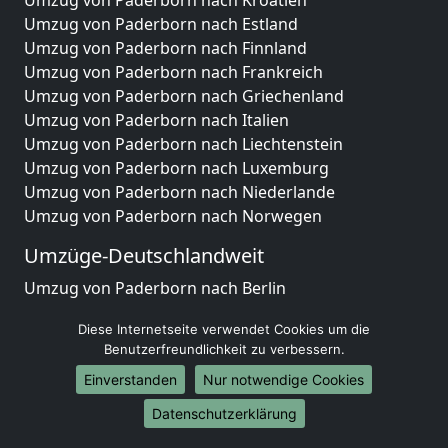
Umzug von Paderborn nach Kroatien
Umzug von Paderborn nach Estland
Umzug von Paderborn nach Finnland
Umzug von Paderborn nach Frankreich
Umzug von Paderborn nach Griechenland
Umzug von Paderborn nach Italien
Umzug von Paderborn nach Liechtenstein
Umzug von Paderborn nach Luxemburg
Umzug von Paderborn nach Niederlande
Umzug von Paderborn nach Norwegen
Umzüge-Deutschlandweit
Umzug von Paderborn nach Berlin
Umzug von Paderborn nach Hamburg
Diese Internetseite verwendet Cookies um die
Umzug von Paderborn nach München
Benutzerfreundlichkeit zu verbessern.
Umzug von Paderborn nach Köln
Einverstanden
Nur notwendige Cookies
Umzug von Paderborn nach Frankfurt am Main
Umzug von Paderborn nach Stuttgart
Datenschutzerklärung
Umzug von Paderborn nach Düsseldorf