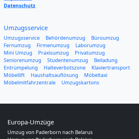
Datenschutz
Umzugsservice
Umzugsservice
Behördenumzug
Büroumzug
Fernumzug
Firmenumzug
Laborumzug
Mini Umzug
Praxisumzug
Privatumzug
Seniorenumzug
Studentenumzug
Beiladung
Entrümpelung
Halteverbotszone
Klaviertransport
Möbellift
Haushaltsauflösung
Möbeltaxi
Möbelmitfahrzentrale
Umzugskartons
Europa-Umzüge
Umzug von Paderborn nach Belarus