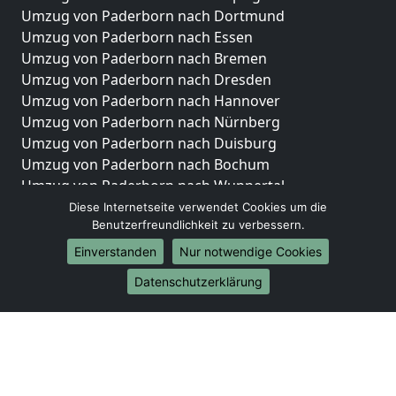
Umzug von Paderborn nach Dortmund
Umzug von Paderborn nach Essen
Umzug von Paderborn nach Bremen
Umzug von Paderborn nach Dresden
Umzug von Paderborn nach Hannover
Umzug von Paderborn nach Nürnberg
Umzug von Paderborn nach Duisburg
Umzug von Paderborn nach Bochum
Umzug von Paderborn nach Wuppertal
Umzug von Paderborn nach Bielefeld
Diese Internetseite verwendet Cookies um die
Benutzerfreundlichkeit zu verbessern.
Umzug von Paderborn nach Bonn
Umzug von Paderborn nach Münster
Einverstanden
Nur notwendige Cookies
Internationale-Umzüge
Datenschutzerklärung
Umzug von Paderborn nach Brasilien
Umzug von Paderborn nach Brunei Darussalam
Umzug von Paderborn nach Burkina Faso
Umzug von Paderborn nach Burundi