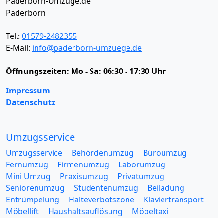
Paderborn-Umzüge.de
Paderborn
Tel.:
01579-2482355
E-Mail:
info@paderborn-umzuege.de
Öffnungszeiten:
Mo - Sa: 06:30 - 17:30 Uhr
Impressum
Datenschutz
Umzugsservice
Umzugsservice
Behördenumzug
Büroumzug
Fernumzug
Firmenumzug
Laborumzug
Mini Umzug
Praxisumzug
Privatumzug
Seniorenumzug
Studentenumzug
Beiladung
Entrümpelung
Halteverbotszone
Klaviertransport
Möbellift
Haushaltsauflösung
Möbeltaxi