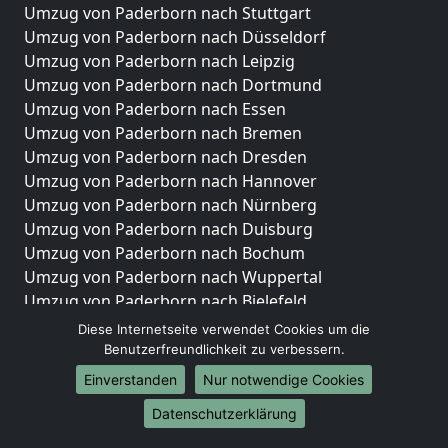
Umzug von Paderborn nach Stuttgart
Umzug von Paderborn nach Düsseldorf
Umzug von Paderborn nach Leipzig
Umzug von Paderborn nach Dortmund
Umzug von Paderborn nach Essen
Umzug von Paderborn nach Bremen
Umzug von Paderborn nach Dresden
Umzug von Paderborn nach Hannover
Umzug von Paderborn nach Nürnberg
Umzug von Paderborn nach Duisburg
Umzug von Paderborn nach Bochum
Umzug von Paderborn nach Wuppertal
Umzug von Paderborn nach Bielefeld
Umzug von Paderborn nach Bonn
Diese Internetseite verwendet Cookies um die
Umzug von Paderborn nach Münster
Benutzerfreundlichkeit zu verbessern.
Einverstanden
Nur notwendige Cookies
Internationale-Umzüge
Datenschutzerklärung
Umzug von Paderborn nach Brasilien
Umzug von Paderborn nach Brunei Darussalam