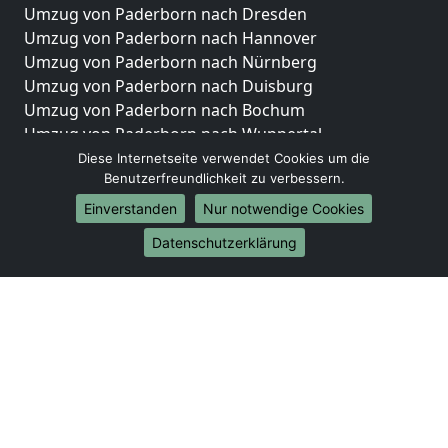
Umzug von Paderborn nach Dresden
Umzug von Paderborn nach Hannover
Umzug von Paderborn nach Nürnberg
Umzug von Paderborn nach Duisburg
Umzug von Paderborn nach Bochum
Umzug von Paderborn nach Wuppertal
Umzug von Paderborn nach Bielefeld
Diese Internetseite verwendet Cookies um die
Benutzerfreundlichkeit zu verbessern.
Umzug von Paderborn nach Bonn
Umzug von Paderborn nach Münster
Einverstanden
Nur notwendige Cookies
Internationale-Umzüge
Datenschutzerklärung
Umzug von Paderborn nach Brasilien
Umzug von Paderborn nach Brunei Darussalam
Umzug von Paderborn nach Burkina Faso
Umzug von Paderborn nach Burundi
Umzug von Paderborn nach Chile
Umzug von Paderborn nach China
Umzug von Paderborn nach Cookinseln
Umzug von Paderborn nach Costa Rica