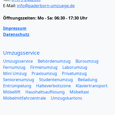
E-Mail:
info@paderborn-umzuege.de
Öffnungszeiten:
Mo - Sa: 06:30 - 17:30 Uhr
Impressum
Datenschutz
Umzugsservice
Umzugsservice
Behördenumzug
Büroumzug
Fernumzug
Firmenumzug
Laborumzug
Mini Umzug
Praxisumzug
Privatumzug
Seniorenumzug
Studentenumzug
Beiladung
Entrümpelung
Halteverbotszone
Klaviertransport
Möbellift
Haushaltsauflösung
Möbeltaxi
Möbelmitfahrzentrale
Umzugskartons