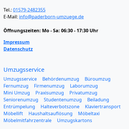
Tel.:
01579-2482355
E-Mail:
info@paderborn-umzuege.de
Öffnungszeiten:
Mo - Sa: 06:30 - 17:30 Uhr
Impressum
Datenschutz
Umzugsservice
Umzugsservice
Behördenumzug
Büroumzug
Fernumzug
Firmenumzug
Laborumzug
Mini Umzug
Praxisumzug
Privatumzug
Seniorenumzug
Studentenumzug
Beiladung
Entrümpelung
Halteverbotszone
Klaviertransport
Möbellift
Haushaltsauflösung
Möbeltaxi
Möbelmitfahrzentrale
Umzugskartons