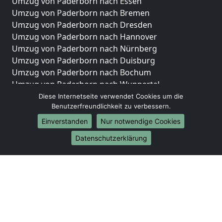
Umzug von Paderborn nach Essen
Umzug von Paderborn nach Bremen
Umzug von Paderborn nach Dresden
Umzug von Paderborn nach Hannover
Umzug von Paderborn nach Nürnberg
Umzug von Paderborn nach Duisburg
Umzug von Paderborn nach Bochum
Umzug von Paderborn nach Wuppertal
Umzug von Paderborn nach Bielefeld
Diese Internetseite verwendet Cookies um die
Benutzerfreundlichkeit zu verbessern.
Umzug von Paderborn nach Bonn
Umzug von Paderborn nach Münster
Einverstanden
Nur notwendige Cookies
Internationale-Umzüge
Datenschutzerklärung
Umzug von Paderborn nach Brasilien
Umzug von Paderborn nach Brunei Darussalam
Umzug von Paderborn nach Burkina Faso
Umzug von Paderborn nach Burundi
Umzug von Paderborn nach Chile
Umzug von Paderborn nach China