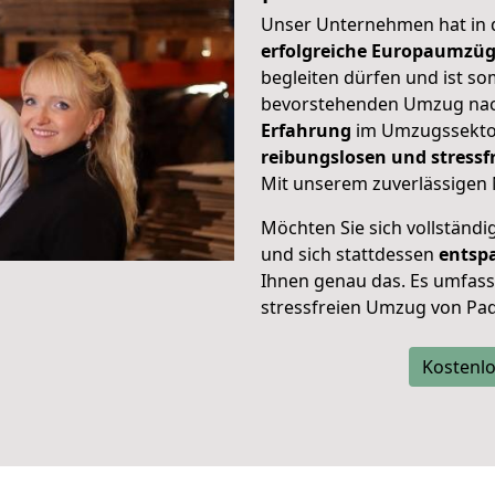
Unser Unternehmen hat in
erfolgreiche Europaumzü
begleiten dürfen und ist so
bevorstehenden Umzug nac
Erfahrung
im Umzugssektor
reibungslosen und stress
Mit unserem zuverlässigen 
Möchten Sie sich vollständ
und sich stattdessen
entsp
Ihnen genau das. Es umfasst 
stressfreien Umzug von Pad
Kostenlo