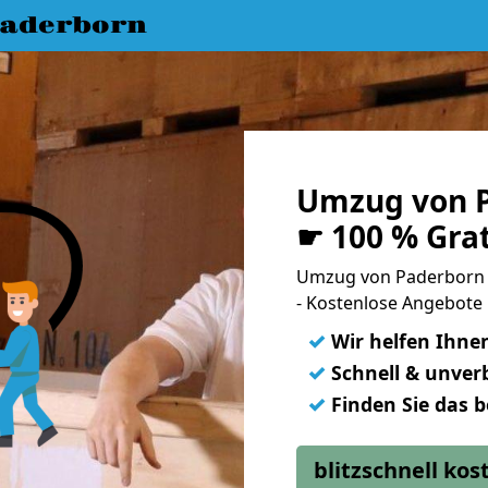
aderborn
Umzug von P
☛ 100 % Gra
Umzug von Paderborn 
- Kostenlose Angebote 
✓
Wir helfen Ihne
✓
Schnell & unverb
✓
Finden Sie das 
blitzschnell ko