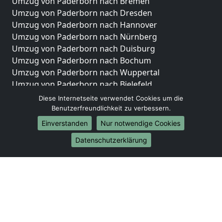
Umzug von Paderborn nach Bremen
Umzug von Paderborn nach Dresden
Umzug von Paderborn nach Hannover
Umzug von Paderborn nach Nürnberg
Umzug von Paderborn nach Duisburg
Umzug von Paderborn nach Bochum
Umzug von Paderborn nach Wuppertal
Umzug von Paderborn nach Bielefeld
Umzug von Paderborn nach Bonn
Diese Internetseite verwendet Cookies um die
Umzug von Paderborn nach Münster
Benutzerfreundlichkeit zu verbessern.
Einverstanden
Nur notwendige Cookies
Internationale-Umzüge
Datenschutzerklärung
Umzug von Paderborn nach Brasilien
Umzug von Paderborn nach Brunei Darussalam
Umzug von Paderborn nach Burkina Faso
Umzug von Paderborn nach Burundi
Umzug von Paderborn nach Chile
Umzug von Paderborn nach China
Umzug von Paderborn nach Cookinseln