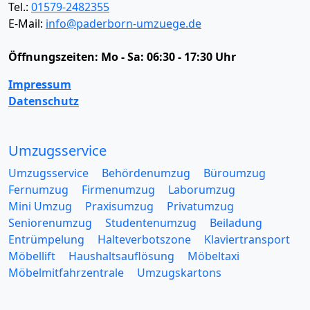
Tel.:
01579-2482355
E-Mail:
info@paderborn-umzuege.de
Öffnungszeiten:
Mo - Sa: 06:30 - 17:30 Uhr
Impressum
Datenschutz
Umzugsservice
Umzugsservice
Behördenumzug
Büroumzug
Fernumzug
Firmenumzug
Laborumzug
Mini Umzug
Praxisumzug
Privatumzug
Seniorenumzug
Studentenumzug
Beiladung
Entrümpelung
Halteverbotszone
Klaviertransport
Möbellift
Haushaltsauflösung
Möbeltaxi
Möbelmitfahrzentrale
Umzugskartons