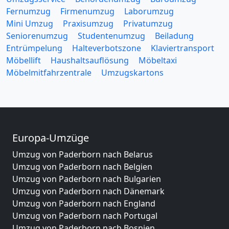
Fernumzug
Firmenumzug
Laborumzug
Mini Umzug
Praxisumzug
Privatumzug
Seniorenumzug
Studentenumzug
Beiladung
Entrümpelung
Halteverbotszone
Klaviertransport
Möbellift
Haushaltsauflösung
Möbeltaxi
Möbelmitfahrzentrale
Umzugskartons
Europa-Umzüge
Umzug von Paderborn nach Belarus
Umzug von Paderborn nach Belgien
Umzug von Paderborn nach Bulgarien
Umzug von Paderborn nach Dänemark
Umzug von Paderborn nach England
Umzug von Paderborn nach Portugal
Umzug von Paderborn nach Bosnien