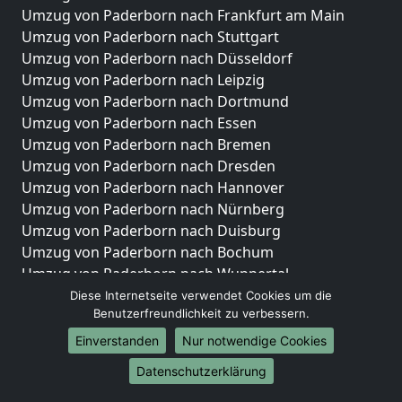
Umzug von Paderborn nach Frankfurt am Main
Umzug von Paderborn nach Stuttgart
Umzug von Paderborn nach Düsseldorf
Umzug von Paderborn nach Leipzig
Umzug von Paderborn nach Dortmund
Umzug von Paderborn nach Essen
Umzug von Paderborn nach Bremen
Umzug von Paderborn nach Dresden
Umzug von Paderborn nach Hannover
Umzug von Paderborn nach Nürnberg
Umzug von Paderborn nach Duisburg
Umzug von Paderborn nach Bochum
Umzug von Paderborn nach Wuppertal
Umzug von Paderborn nach Bielefeld
Diese Internetseite verwendet Cookies um die
Benutzerfreundlichkeit zu verbessern.
Umzug von Paderborn nach Bonn
Umzug von Paderborn nach Münster
Einverstanden
Nur notwendige Cookies
Internationale-Umzüge
Datenschutzerklärung