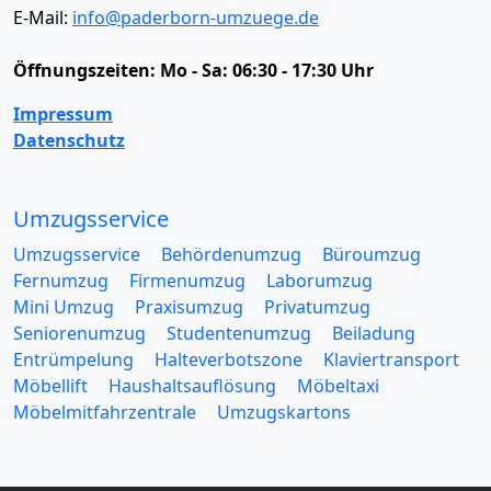
E-Mail:
info@paderborn-umzuege.de
Öffnungszeiten:
Mo - Sa: 06:30 - 17:30 Uhr
Impressum
Datenschutz
Umzugsservice
Umzugsservice
Behördenumzug
Büroumzug
Fernumzug
Firmenumzug
Laborumzug
Mini Umzug
Praxisumzug
Privatumzug
Seniorenumzug
Studentenumzug
Beiladung
Entrümpelung
Halteverbotszone
Klaviertransport
Möbellift
Haushaltsauflösung
Möbeltaxi
Möbelmitfahrzentrale
Umzugskartons