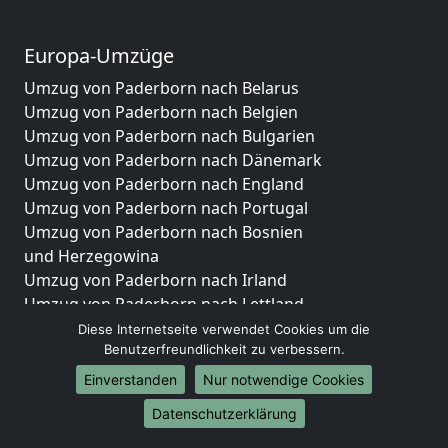
Europa-Umzüge
Umzug von Paderborn nach Belarus
Umzug von Paderborn nach Belgien
Umzug von Paderborn nach Bulgarien
Umzug von Paderborn nach Dänemark
Umzug von Paderborn nach England
Umzug von Paderborn nach Portugal
Umzug von Paderborn nach Bosnien
und Herzegowina
Umzug von Paderborn nach Irland
Umzug von Paderborn nach Lettland
Umzug von Paderborn nach Zypern
Diese Internetseite verwendet Cookies um die
Umzug von Paderborn nach Kroatien
Benutzerfreundlichkeit zu verbessern.
Umzug von Paderborn nach Estland
Einverstanden
Nur notwendige Cookies
Umzug von Paderborn nach Finnland
Datenschutzerklärung
Umzug von Paderborn nach Frankreich
Umzug von Paderborn nach Griechenland