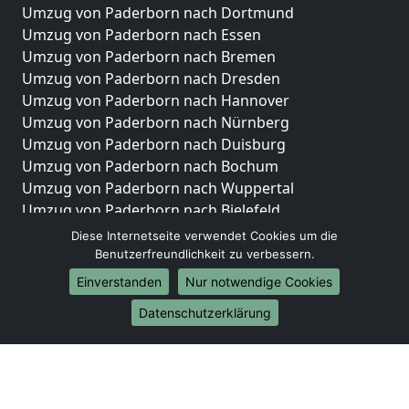
Umzug von Paderborn nach Dortmund
Umzug von Paderborn nach Essen
Umzug von Paderborn nach Bremen
Umzug von Paderborn nach Dresden
Umzug von Paderborn nach Hannover
Umzug von Paderborn nach Nürnberg
Umzug von Paderborn nach Duisburg
Umzug von Paderborn nach Bochum
Umzug von Paderborn nach Wuppertal
Umzug von Paderborn nach Bielefeld
Umzug von Paderborn nach Bonn
Diese Internetseite verwendet Cookies um die
Umzug von Paderborn nach Münster
Benutzerfreundlichkeit zu verbessern.
Einverstanden
Nur notwendige Cookies
Internationale-Umzüge
Datenschutzerklärung
Umzug von Paderborn nach Brasilien
Umzug von Paderborn nach Brunei Darussalam
Umzug von Paderborn nach Burkina Faso
Umzug von Paderborn nach Burundi
Umzug von Paderborn nach Chile