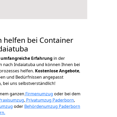
 helfen bei Container
daiatuba
r
umfangreiche Erfahrung
in der
 nach Indaiatuba und können Ihnen bei
prozesses helfen.
K
ostenlose Angebote
,
ben und Bedürfnissen angepasst
 bei uns selbstverständlich!
einem ganzen
Firmenumzug
oder bei dem
Praxisumzug
,
Privatumzug Paderborn
,
numzug
oder
Behördenumzug Paderborn
rn.