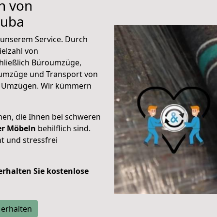
n von
tuba
unserem Service. Durch
elzahl von
hließlich Büroumzüge,
umzüge und Transport von
n Umzügen. Wir kümmern
men, die Ihnen bei schweren
der Möbeln
behilflich sind.
t und stressfrei
 erhalten Sie kostenlose
 erhalten