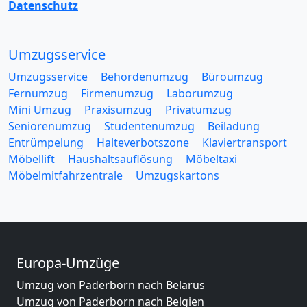
Datenschutz
Umzugsservice
Umzugsservice
Behördenumzug
Büroumzug
Fernumzug
Firmenumzug
Laborumzug
Mini Umzug
Praxisumzug
Privatumzug
Seniorenumzug
Studentenumzug
Beiladung
Entrümpelung
Halteverbotszone
Klaviertransport
Möbellift
Haushaltsauflösung
Möbeltaxi
Möbelmitfahrzentrale
Umzugskartons
Europa-Umzüge
Umzug von Paderborn nach Belarus
Umzug von Paderborn nach Belgien