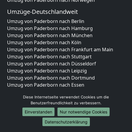
Umzüge-Deutschlandweit
Umzug von Paderborn nach Berlin
Umzug von Paderborn nach Hamburg
Umzug von Paderborn nach München
Umzug von Paderborn nach Köln
Umzug von Paderborn nach Frankfurt am Main
Umzug von Paderborn nach Stuttgart
Umzug von Paderborn nach Düsseldorf
Umzug von Paderborn nach Leipzig
Umzug von Paderborn nach Dortmund
Umzug von Paderborn nach Essen
Umzug von Paderborn nach Bremen
Diese Internetseite verwendet Cookies um die
Umzug von Paderborn nach Dresden
Benutzerfreundlichkeit zu verbessern.
Umzug von Paderborn nach Hannover
Einverstanden
Nur notwendige Cookies
Umzug von Paderborn nach Nürnberg
Umzug von Paderborn nach Duisburg
Datenschutzerklärung
Umzug von Paderborn nach Bochum