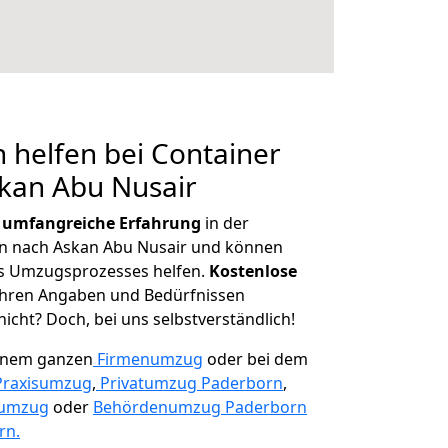
 helfen bei Container
kan Abu Nusair
r
umfangreiche Erfahrung
in der
 nach Askan Abu Nusair und können
es Umzugsprozesses helfen.
K
ostenlose
 Ihren Angaben und Bedürfnissen
icht? Doch, bei uns selbstverständlich!
einem ganzen
Firmenumzug
oder bei dem
Praxisumzug
,
Privatumzug Paderborn
,
numzug
oder
Behördenumzug Paderborn
rn.