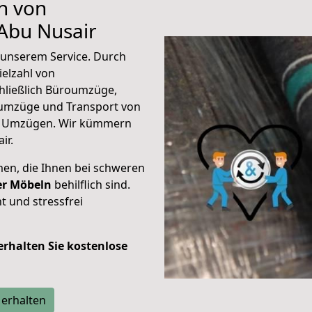
n von
Abu Nusair
unserem Service. Durch
elzahl von
hließlich Büroumzüge,
umzüge und Transport von
n Umzügen. Wir kümmern
ir.
men, die Ihnen bei schweren
der Möbeln
behilflich sind.
t und stressfrei
 erhalten Sie kostenlose
 erhalten