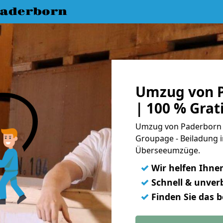
aderborn
Umzug von P
| 100 % Gra
Umzug von Paderborn n
Groupage - Beiladung i
Überseeumzüge.
✓
Wir helfen Ihne
✓
Schnell & unverb
✓
Finden Sie das 