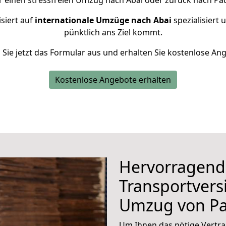
r einen stressfreien Umzug nach Abai oder zurück nach Pa
siert auf
internationale Umzüge nach Abai
spezialisiert 
pünktlich ans Ziel kommt.
n Sie jetzt das Formular aus und erhalten Sie kostenlose An
Kostenlose Angebote erhalten
Hervorragend
Transportvers
Umzug von P
Um Ihnen das nötige Vertra