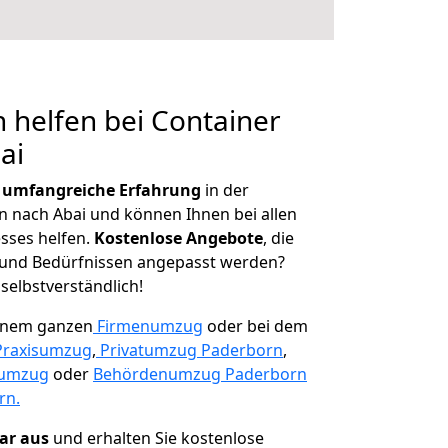
 helfen bei Container
ai
r
umfangreiche Erfahrung
in der
nach Abai und können Ihnen bei allen
sses helfen.
K
ostenlose Angebote
, die
und Bedürfnissen angepasst werden?
 selbstverständlich!
einem ganzen
Firmenumzug
oder bei dem
Praxisumzug
,
Privatumzug Paderborn
,
numzug
oder
Behördenumzug Paderborn
rn.
lar aus
und erhalten Sie kostenlose