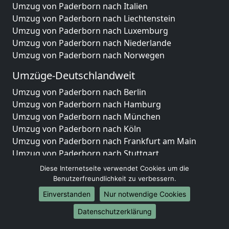
Umzug von Paderborn nach Italien
Umzug von Paderborn nach Liechtenstein
Umzug von Paderborn nach Luxemburg
Umzug von Paderborn nach Niederlande
Umzug von Paderborn nach Norwegen
Umzüge-Deutschlandweit
Umzug von Paderborn nach Berlin
Umzug von Paderborn nach Hamburg
Umzug von Paderborn nach München
Umzug von Paderborn nach Köln
Umzug von Paderborn nach Frankfurt am Main
Umzug von Paderborn nach Stuttgart
Umzug von Paderborn nach Düsseldorf
Diese Internetseite verwendet Cookies um die
Umzug von Paderborn nach Leipzig
Benutzerfreundlichkeit zu verbessern.
Umzug von Paderborn nach Dortmund
Einverstanden
Nur notwendige Cookies
Umzug von Paderborn nach Essen
Datenschutzerklärung
Umzug von Paderborn nach Bremen
Umzug von Paderborn nach Dresden