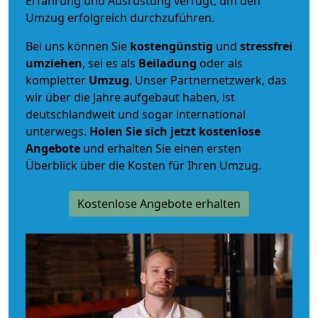
Erfahrung und Ausrüstung verfügt, um den
Umzug erfolgreich durchzuführen.
Bei uns können Sie
kostengünstig
und
stressfrei
umziehen
, sei es als
Beiladung
oder als
kompletter
Umzug
. Unser Partnernetzwerk, das
wir über die Jahre aufgebaut haben, ist
deutschlandweit und sogar international
unterwegs.
Holen Sie sich jetzt kostenlose
Angebote
und erhalten Sie einen ersten
Überblick über die Kosten für Ihren Umzug.
Kostenlose Angebote erhalten