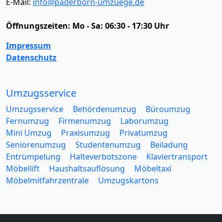
E-Mail:
info@paderborn-umzuege.de
Öffnungszeiten:
Mo - Sa: 06:30 - 17:30 Uhr
Impressum
Datenschutz
Umzugsservice
Umzugsservice
Behördenumzug
Büroumzug
Fernumzug
Firmenumzug
Laborumzug
Mini Umzug
Praxisumzug
Privatumzug
Seniorenumzug
Studentenumzug
Beiladung
Entrümpelung
Halteverbotszone
Klaviertransport
Möbellift
Haushaltsauflösung
Möbeltaxi
Möbelmitfahrzentrale
Umzugskartons