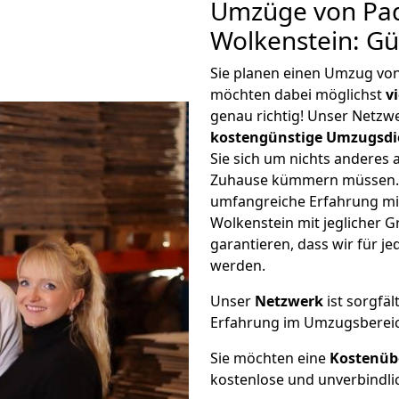
Umzüge von Pa
Wolkenstein: G
Sie planen einen Umzug vo
möchten dabei möglichst
v
genau richtig! Unser Netzw
kostengünstige Umzugsdi
Sie sich um nichts anderes 
Zuhause kümmern müssen. W
umfangreiche Erfahrung m
Wolkenstein mit jeglicher
garantieren, dass wir für j
werden.
Unser
Netzwerk
ist sorgfäl
Erfahrung im Umzugsberei
Sie möchten eine
Kostenüb
kostenlose und unverbindli