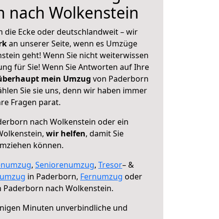
n nach Wolkenstein
 die Ecke oder deutschlandweit – wir
erk
an unserer Seite, wenn es Umzüge
tein geht! Wenn Sie nicht weiterwissen
sung für Sie! Wenn Sie Antworten auf Ihre
 überhaupt mein Umzug
von Paderborn
hlen Sie sie uns, denn wir haben immer
re Fragen parat.
erborn nach Wolkenstein oder ein
Wolkenstein,
wir helfen
, damit Sie
umziehen können.
enumzug
,
Seniorenumzug
,
Tresor
– &
numzug
in Paderborn,
Fernumzug
oder
 Paderborn nach Wolkenstein.
nigen Minuten unverbindliche und