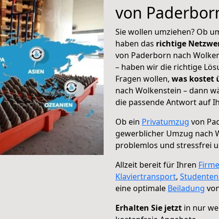
von Paderbor
Sie wollen umziehen? Ob um
haben das
richtige Netzw
von Paderborn nach Wolkens
– haben wir die richtige Lö
Fragen wollen,
was kostet
nach Wolkenstein – dann wä
die passende Antwort auf Ih
Ob ein
Privatumzug
von Pad
gewerblicher Umzug nach 
problemlos und stressfrei 
Allzeit bereit für Ihren
Firm
Klaviertransport
,
Studente
eine optimale
Beiladung
von
Erhalten Sie jetzt
in nur we