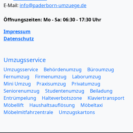
E-Mail:
info@paderborn-umzuege.de
Öffnungszeiten:
Mo - Sa: 06:30 - 17:30 Uhr
Impressum
Datenschutz
Umzugsservice
Umzugsservice
Behördenumzug
Büroumzug
Fernumzug
Firmenumzug
Laborumzug
Mini Umzug
Praxisumzug
Privatumzug
Seniorenumzug
Studentenumzug
Beiladung
Entrümpelung
Halteverbotszone
Klaviertransport
Möbellift
Haushaltsauflösung
Möbeltaxi
Möbelmitfahrzentrale
Umzugskartons