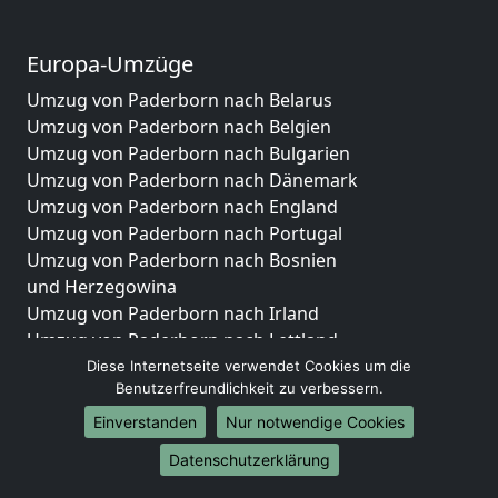
Europa-Umzüge
Umzug von Paderborn nach Belarus
Umzug von Paderborn nach Belgien
Umzug von Paderborn nach Bulgarien
Umzug von Paderborn nach Dänemark
Umzug von Paderborn nach England
Umzug von Paderborn nach Portugal
Umzug von Paderborn nach Bosnien
und Herzegowina
Umzug von Paderborn nach Irland
Umzug von Paderborn nach Lettland
Umzug von Paderborn nach Zypern
Diese Internetseite verwendet Cookies um die
Benutzerfreundlichkeit zu verbessern.
Umzug von Paderborn nach Kroatien
Umzug von Paderborn nach Estland
Einverstanden
Nur notwendige Cookies
Umzug von Paderborn nach Finnland
Datenschutzerklärung
Umzug von Paderborn nach Frankreich