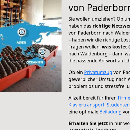
von Paderbor
Sie wollen umziehen? Ob um
haben das
richtige Netzw
von Paderborn nach Walden
– haben wir die richtige Lö
Fragen wollen,
was kostet
nach Waldenburg – dann wäh
die passende Antwort auf Ih
Ob ein
Privatumzug
von Pad
gewerblicher Umzug nach 
problemlos und stressfrei 
Allzeit bereit für Ihren
Firm
Klaviertransport
,
Studente
eine optimale
Beiladung
von
Erhalten Sie jetzt
in nur we