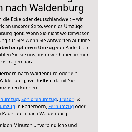
n nach Waldenburg
 die Ecke oder deutschlandweit – wir
erk
an unserer Seite, wenn es Umzüge
burg geht! Wenn Sie nicht weiterwissen
sung für Sie! Wenn Sie Antworten auf Ihre
 überhaupt mein Umzug
von Paderborn
len Sie sie uns, denn wir haben immer
re Fragen parat.
erborn nach Waldenburg oder ein
Waldenburg,
wir helfen
, damit Sie
umziehen können.
enumzug
,
Seniorenumzug
,
Tresor
– &
numzug
in Paderborn,
Fernumzug
oder
 Paderborn nach Waldenburg.
nigen Minuten unverbindliche und