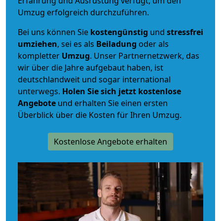
Erfahrung und Ausrüstung verfügt, um den
Umzug erfolgreich durchzuführen.
Bei uns können Sie
kostengünstig
und
stressfrei
umziehen
, sei es als
Beiladung
oder als
kompletter
Umzug
. Unser Partnernetzwerk, das
wir über die Jahre aufgebaut haben, ist
deutschlandweit und sogar international
unterwegs.
Holen Sie sich jetzt kostenlose
Angebote
und erhalten Sie einen ersten
Überblick über die Kosten für Ihren Umzug.
Kostenlose Angebote erhalten