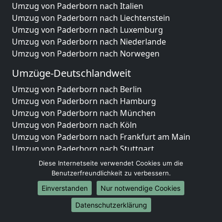
Umzug von Paderborn nach Italien
Umzug von Paderborn nach Liechtenstein
Umzug von Paderborn nach Luxemburg
Umzug von Paderborn nach Niederlande
Umzug von Paderborn nach Norwegen
Umzüge-Deutschlandweit
Umzug von Paderborn nach Berlin
Umzug von Paderborn nach Hamburg
Umzug von Paderborn nach München
Umzug von Paderborn nach Köln
Umzug von Paderborn nach Frankfurt am Main
Umzug von Paderborn nach Stuttgart
Umzug von Paderborn nach Düsseldorf
Diese Internetseite verwendet Cookies um die
Umzug von Paderborn nach Leipzig
Benutzerfreundlichkeit zu verbessern.
Umzug von Paderborn nach Dortmund
Einverstanden
Nur notwendige Cookies
Umzug von Paderborn nach Essen
Datenschutzerklärung
Umzug von Paderborn nach Bremen
Umzug von Paderborn nach Dresden