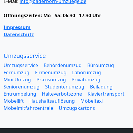
E-Mail:
info@paderborn-umzuege.de
Öffnungszeiten:
Mo - Sa: 06:30 - 17:30 Uhr
Impressum
Datenschutz
Umzugsservice
Umzugsservice
Behördenumzug
Büroumzug
Fernumzug
Firmenumzug
Laborumzug
Mini Umzug
Praxisumzug
Privatumzug
Seniorenumzug
Studentenumzug
Beiladung
Entrümpelung
Halteverbotszone
Klaviertransport
Möbellift
Haushaltsauflösung
Möbeltaxi
Möbelmitfahrzentrale
Umzugskartons