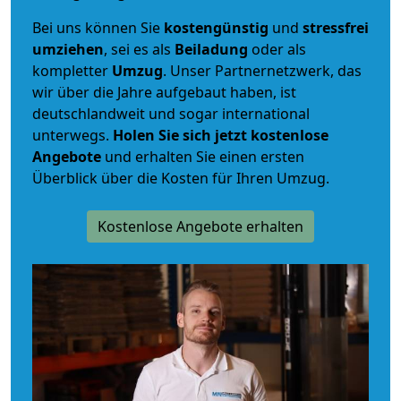
Bei uns können Sie
kostengünstig
und
stressfrei
umziehen
, sei es als
Beiladung
oder als
kompletter
Umzug
. Unser Partnernetzwerk, das
wir über die Jahre aufgebaut haben, ist
deutschlandweit und sogar international
unterwegs.
Holen Sie sich jetzt kostenlose
Angebote
und erhalten Sie einen ersten
Überblick über die Kosten für Ihren Umzug.
Kostenlose Angebote erhalten