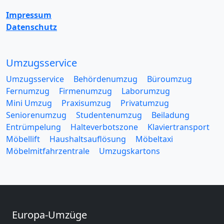
Impressum
Datenschutz
Umzugsservice
Umzugsservice
Behördenumzug
Büroumzug
Fernumzug
Firmenumzug
Laborumzug
Mini Umzug
Praxisumzug
Privatumzug
Seniorenumzug
Studentenumzug
Beiladung
Entrümpelung
Halteverbotszone
Klaviertransport
Möbellift
Haushaltsauflösung
Möbeltaxi
Möbelmitfahrzentrale
Umzugskartons
Europa-Umzüge