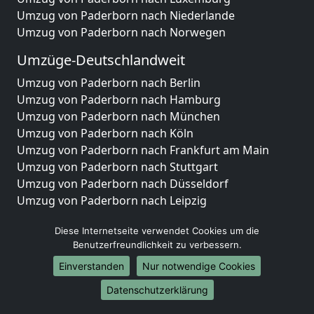
Umzug von Paderborn nach Niederlande
Umzug von Paderborn nach Norwegen
Umzüge-Deutschlandweit
Umzug von Paderborn nach Berlin
Umzug von Paderborn nach Hamburg
Umzug von Paderborn nach München
Umzug von Paderborn nach Köln
Umzug von Paderborn nach Frankfurt am Main
Umzug von Paderborn nach Stuttgart
Umzug von Paderborn nach Düsseldorf
Umzug von Paderborn nach Leipzig
Umzug von Paderborn nach Dortmund
Diese Internetseite verwendet Cookies um die
Umzug von Paderborn nach Essen
Benutzerfreundlichkeit zu verbessern.
Umzug von Paderborn nach Bremen
Umzug von Paderborn nach Dresden
Einverstanden
Nur notwendige Cookies
Umzug von Paderborn nach Hannover
Datenschutzerklärung
Umzug von Paderborn nach Nürnberg