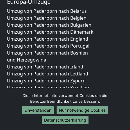
Europa-Umzüge
Umzug von Paderborn nach Belarus
Umzug von Paderborn nach Belgien
Umzug von Paderborn nach Bulgarien
Umzug von Paderborn nach Dänemark
Umzug von Paderborn nach England
Umzug von Paderborn nach Portugal
Umzug von Paderborn nach Bosnien
und Herzegowina
Umzug von Paderborn nach Irland
Umzug von Paderborn nach Lettland
Umzug von Paderborn nach Zypern
Umzug von Paderborn nach Kroatien
Umzug von Paderborn nach Estland
Diese Internetseite verwendet Cookies um die
Umzug von Paderborn nach Finnland
Benutzerfreundlichkeit zu verbessern.
Umzug von Paderborn nach Frankreich
Einverstanden
Nur notwendige Cookies
Umzug von Paderborn nach Griechenland
Datenschutzerklärung
Umzug von Paderborn nach Italien
Umzug von Paderborn nach Liechtenstein