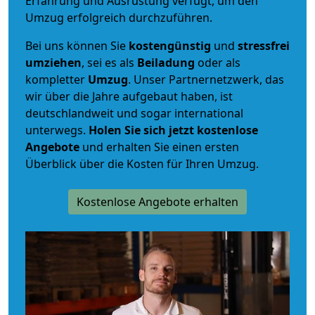
Erfahrung und Ausrüstung verfügt, um den
Umzug erfolgreich durchzuführen.
Bei uns können Sie
kostengünstig
und
stressfrei
umziehen
, sei es als
Beiladung
oder als
kompletter
Umzug
. Unser Partnernetzwerk, das
wir über die Jahre aufgebaut haben, ist
deutschlandweit und sogar international
unterwegs.
Holen Sie sich jetzt kostenlose
Angebote
und erhalten Sie einen ersten
Überblick über die Kosten für Ihren Umzug.
Kostenlose Angebote erhalten