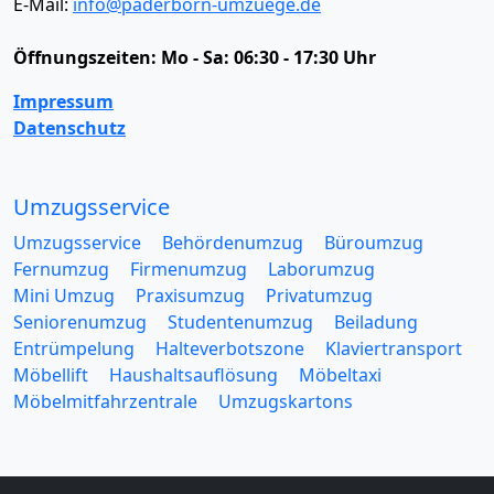
E-Mail:
info@paderborn-umzuege.de
Öffnungszeiten:
Mo - Sa: 06:30 - 17:30 Uhr
Impressum
Datenschutz
Umzugsservice
Umzugsservice
Behördenumzug
Büroumzug
Fernumzug
Firmenumzug
Laborumzug
Mini Umzug
Praxisumzug
Privatumzug
Seniorenumzug
Studentenumzug
Beiladung
Entrümpelung
Halteverbotszone
Klaviertransport
Möbellift
Haushaltsauflösung
Möbeltaxi
Möbelmitfahrzentrale
Umzugskartons