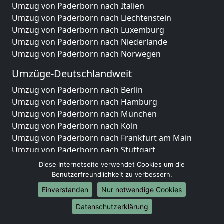
Umzug von Paderborn nach Italien
Umzug von Paderborn nach Liechtenstein
Umzug von Paderborn nach Luxemburg
Umzug von Paderborn nach Niederlande
Umzug von Paderborn nach Norwegen
Umzüge-Deutschlandweit
Umzug von Paderborn nach Berlin
Umzug von Paderborn nach Hamburg
Umzug von Paderborn nach München
Umzug von Paderborn nach Köln
Umzug von Paderborn nach Frankfurt am Main
Umzug von Paderborn nach Stuttgart
Umzug von Paderborn nach Düsseldorf
Diese Internetseite verwendet Cookies um die
Umzug von Paderborn nach Leipzig
Benutzerfreundlichkeit zu verbessern.
Umzug von Paderborn nach Dortmund
Einverstanden
Nur notwendige Cookies
Umzug von Paderborn nach Essen
Datenschutzerklärung
Umzug von Paderborn nach Bremen
Umzug von Paderborn nach Dresden