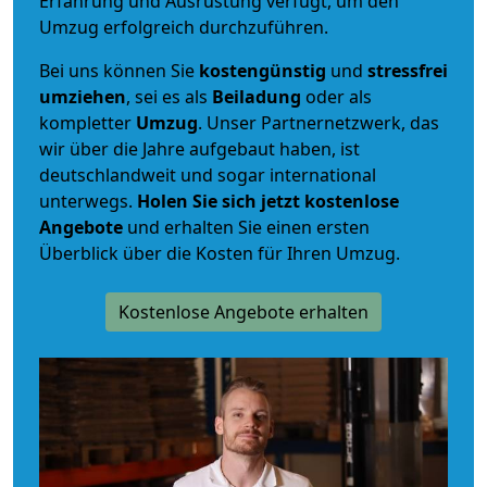
Erfahrung und Ausrüstung verfügt, um den
Umzug erfolgreich durchzuführen.
Bei uns können Sie
kostengünstig
und
stressfrei
umziehen
, sei es als
Beiladung
oder als
kompletter
Umzug
. Unser Partnernetzwerk, das
wir über die Jahre aufgebaut haben, ist
deutschlandweit und sogar international
unterwegs.
Holen Sie sich jetzt kostenlose
Angebote
und erhalten Sie einen ersten
Überblick über die Kosten für Ihren Umzug.
Kostenlose Angebote erhalten