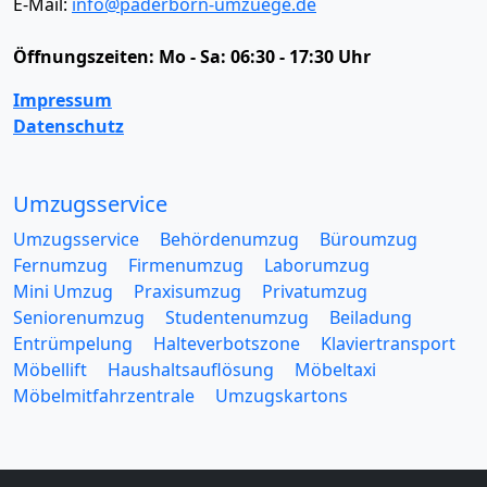
E-Mail:
info@paderborn-umzuege.de
Öffnungszeiten:
Mo - Sa: 06:30 - 17:30 Uhr
Impressum
Datenschutz
Umzugsservice
Umzugsservice
Behördenumzug
Büroumzug
Fernumzug
Firmenumzug
Laborumzug
Mini Umzug
Praxisumzug
Privatumzug
Seniorenumzug
Studentenumzug
Beiladung
Entrümpelung
Halteverbotszone
Klaviertransport
Möbellift
Haushaltsauflösung
Möbeltaxi
Möbelmitfahrzentrale
Umzugskartons