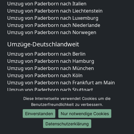
Umzug von Paderborn nach Italien
Umzug von Paderborn nach Liechtenstein
Umzug von Paderborn nach Luxemburg
Umzug von Paderborn nach Niederlande
Umzug von Paderborn nach Norwegen
Umzüge-Deutschlandweit
Umzug von Paderborn nach Berlin
Umzug von Paderborn nach Hamburg
Umzug von Paderborn nach München
Umzug von Paderborn nach Köln
Umzug von Paderborn nach Frankfurt am Main
Umzug von Paderborn nach Stuttgart
Umzug von Paderborn nach Düsseldorf
Diese Internetseite verwendet Cookies um die
Umzug von Paderborn nach Leipzig
Benutzerfreundlichkeit zu verbessern.
Umzug von Paderborn nach Dortmund
Einverstanden
Nur notwendige Cookies
Umzug von Paderborn nach Essen
Datenschutzerklärung
Umzug von Paderborn nach Bremen
Umzug von Paderborn nach Dresden