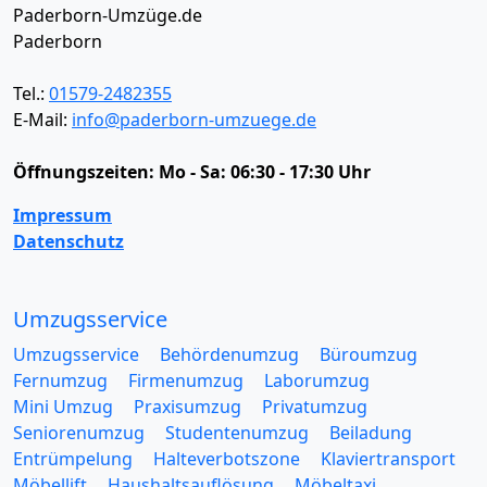
Paderborn-Umzüge.de
Paderborn
Tel.:
01579-2482355
E-Mail:
info@paderborn-umzuege.de
Öffnungszeiten:
Mo - Sa: 06:30 - 17:30 Uhr
Impressum
Datenschutz
Umzugsservice
Umzugsservice
Behördenumzug
Büroumzug
Fernumzug
Firmenumzug
Laborumzug
Mini Umzug
Praxisumzug
Privatumzug
Seniorenumzug
Studentenumzug
Beiladung
Entrümpelung
Halteverbotszone
Klaviertransport
Möbellift
Haushaltsauflösung
Möbeltaxi