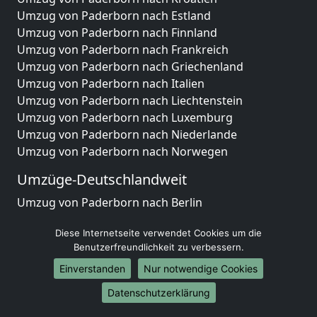
Umzug von Paderborn nach Estland
Umzug von Paderborn nach Finnland
Umzug von Paderborn nach Frankreich
Umzug von Paderborn nach Griechenland
Umzug von Paderborn nach Italien
Umzug von Paderborn nach Liechtenstein
Umzug von Paderborn nach Luxemburg
Umzug von Paderborn nach Niederlande
Umzug von Paderborn nach Norwegen
Umzüge-Deutschlandweit
Umzug von Paderborn nach Berlin
Umzug von Paderborn nach Hamburg
Diese Internetseite verwendet Cookies um die
Umzug von Paderborn nach München
Benutzerfreundlichkeit zu verbessern.
Umzug von Paderborn nach Köln
Umzug von Paderborn nach Frankfurt am Main
Einverstanden
Nur notwendige Cookies
Umzug von Paderborn nach Stuttgart
Datenschutzerklärung
Umzug von Paderborn nach Düsseldorf