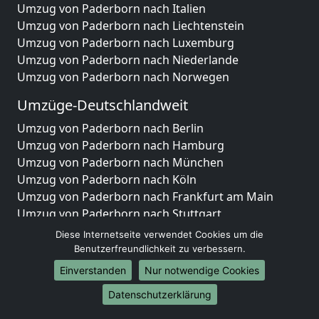
Umzug von Paderborn nach Italien
Umzug von Paderborn nach Liechtenstein
Umzug von Paderborn nach Luxemburg
Umzug von Paderborn nach Niederlande
Umzug von Paderborn nach Norwegen
Umzüge-Deutschlandweit
Umzug von Paderborn nach Berlin
Umzug von Paderborn nach Hamburg
Umzug von Paderborn nach München
Umzug von Paderborn nach Köln
Umzug von Paderborn nach Frankfurt am Main
Umzug von Paderborn nach Stuttgart
Umzug von Paderborn nach Düsseldorf
Diese Internetseite verwendet Cookies um die
Umzug von Paderborn nach Leipzig
Benutzerfreundlichkeit zu verbessern.
Umzug von Paderborn nach Dortmund
Einverstanden
Nur notwendige Cookies
Umzug von Paderborn nach Essen
Datenschutzerklärung
Umzug von Paderborn nach Bremen
Umzug von Paderborn nach Dresden