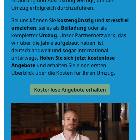
Erfahrung und Ausrüstung verfügt, um den
Umzug erfolgreich durchzuführen.
Bei uns können Sie
kostengünstig
und
stressfrei
umziehen
, sei es als
Beiladung
oder als
kompletter
Umzug
. Unser Partnernetzwerk, das
wir über die Jahre aufgebaut haben, ist
deutschlandweit und sogar international
unterwegs.
Holen Sie sich jetzt kostenlose
Angebote
und erhalten Sie einen ersten
Überblick über die Kosten für Ihren Umzug.
Kostenlose Angebote erhalten