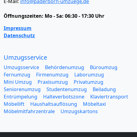
E-Mail:
info@paderborn-umzuege.de
Öffnungszeiten:
Mo - Sa: 06:30 - 17:30 Uhr
Impressum
Datenschutz
Umzugsservice
Umzugsservice
Behördenumzug
Büroumzug
Fernumzug
Firmenumzug
Laborumzug
Mini Umzug
Praxisumzug
Privatumzug
Seniorenumzug
Studentenumzug
Beiladung
Entrümpelung
Halteverbotszone
Klaviertransport
Möbellift
Haushaltsauflösung
Möbeltaxi
Möbelmitfahrzentrale
Umzugskartons