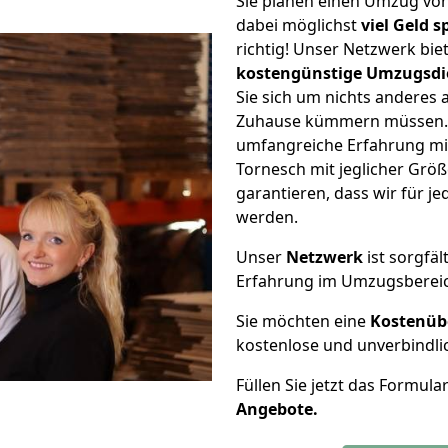
Sie planen einen Umzug vo
dabei möglichst
viel Geld 
richtig! Unser Netzwerk bi
kostengünstige Umzugsdi
Sie sich um nichts anderes 
Zuhause kümmern müssen. W
umfangreiche Erfahrung m
Tornesch mit jeglicher Gr
garantieren, dass wir für j
werden.
Unser
Netzwerk
ist sorgfäl
Erfahrung im Umzugsberei
Sie möchten eine
Kostenüb
kostenlose und unverbindli
Füllen Sie jetzt das Formula
Angebote.