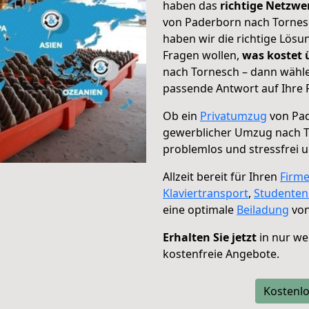
haben das
richtige Netzw
von Paderborn nach Tornesc
haben wir die richtige Lösu
Fragen wollen,
was kostet
nach Tornesch – dann wähle
passende Antwort auf Ihre 
Ob ein
Privatumzug
von Pad
gewerblicher Umzug nach 
problemlos und stressfrei 
Allzeit bereit für Ihren
Firm
Klaviertransport
,
Studente
eine optimale
Beiladung
von
Erhalten Sie jetzt
in nur we
kostenfreie Angebote.
Kostenlo