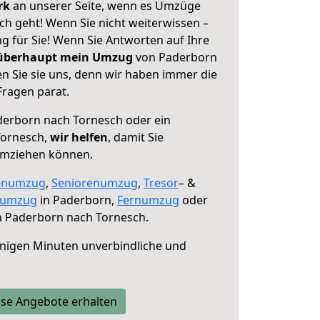
erk
an unserer Seite, wenn es Umzüge
h geht! Wenn Sie nicht weiterwissen –
ng für Sie! Wenn Sie Antworten auf Ihre
 überhaupt mein Umzug
von Paderborn
n Sie sie uns, denn wir haben immer die
Fragen parat.
erborn nach Tornesch oder ein
Tornesch,
wir helfen
, damit Sie
umziehen können.
enumzug
,
Seniorenumzug
,
Tresor
– &
numzug
in Paderborn,
Fernumzug
oder
 Paderborn nach Tornesch.
nigen Minuten unverbindliche und
se Angebote erhalten