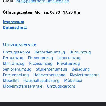
E-Mail:
info@paderborn-umzuege.de
Öffnungszeiten:
Mo - Sa: 06:30 - 17:30 Uhr
Impressum
Datenschutz
Umzugsservice
Umzugsservice
Behördenumzug
Büroumzug
Fernumzug
Firmenumzug
Laborumzug
Mini Umzug
Praxisumzug
Privatumzug
Seniorenumzug
Studentenumzug
Beiladung
Entrümpelung
Halteverbotszone
Klaviertransport
Möbellift
Haushaltsauflösung
Möbeltaxi
Möbelmitfahrzentrale
Umzugskartons