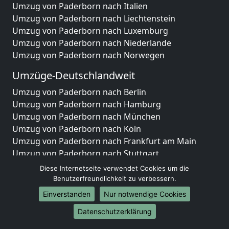
Umzug von Paderborn nach Italien
Umzug von Paderborn nach Liechtenstein
Umzug von Paderborn nach Luxemburg
Umzug von Paderborn nach Niederlande
Umzug von Paderborn nach Norwegen
Umzüge-Deutschlandweit
Umzug von Paderborn nach Berlin
Umzug von Paderborn nach Hamburg
Umzug von Paderborn nach München
Umzug von Paderborn nach Köln
Umzug von Paderborn nach Frankfurt am Main
Umzug von Paderborn nach Stuttgart
Umzug von Paderborn nach Düsseldorf
Diese Internetseite verwendet Cookies um die
Umzug von Paderborn nach Leipzig
Benutzerfreundlichkeit zu verbessern.
Umzug von Paderborn nach Dortmund
Einverstanden
Nur notwendige Cookies
Umzug von Paderborn nach Essen
Datenschutzerklärung
Umzug von Paderborn nach Bremen
Umzug von Paderborn nach Dresden