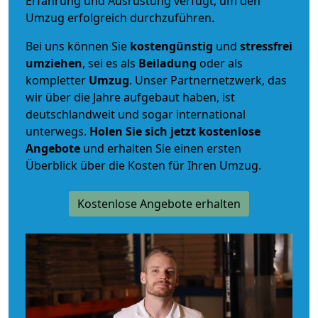
Erfahrung und Ausrüstung verfügt, um den
Umzug erfolgreich durchzuführen.
Bei uns können Sie
kostengünstig
und
stressfrei
umziehen
, sei es als
Beiladung
oder als
kompletter
Umzug
. Unser Partnernetzwerk, das
wir über die Jahre aufgebaut haben, ist
deutschlandweit und sogar international
unterwegs.
Holen Sie sich jetzt kostenlose
Angebote
und erhalten Sie einen ersten
Überblick über die Kosten für Ihren Umzug.
Kostenlose Angebote erhalten