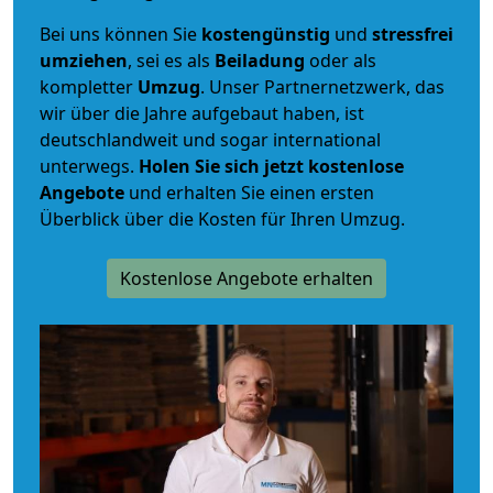
Bei uns können Sie
kostengünstig
und
stressfrei
umziehen
, sei es als
Beiladung
oder als
kompletter
Umzug
. Unser Partnernetzwerk, das
wir über die Jahre aufgebaut haben, ist
deutschlandweit und sogar international
unterwegs.
Holen Sie sich jetzt kostenlose
Angebote
und erhalten Sie einen ersten
Überblick über die Kosten für Ihren Umzug.
Kostenlose Angebote erhalten