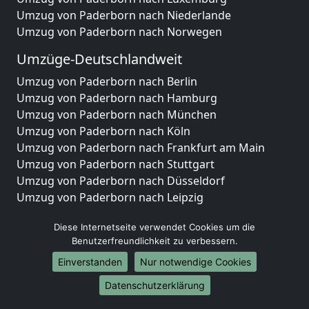
Umzug von Paderborn nach Niederlande
Umzug von Paderborn nach Norwegen
Umzüge-Deutschlandweit
Umzug von Paderborn nach Berlin
Umzug von Paderborn nach Hamburg
Umzug von Paderborn nach München
Umzug von Paderborn nach Köln
Umzug von Paderborn nach Frankfurt am Main
Umzug von Paderborn nach Stuttgart
Umzug von Paderborn nach Düsseldorf
Umzug von Paderborn nach Leipzig
Umzug von Paderborn nach Dortmund
Diese Internetseite verwendet Cookies um die
Umzug von Paderborn nach Essen
Benutzerfreundlichkeit zu verbessern.
Umzug von Paderborn nach Bremen
Umzug von Paderborn nach Dresden
Einverstanden
Nur notwendige Cookies
Umzug von Paderborn nach Hannover
Datenschutzerklärung
Umzug von Paderborn nach Nürnberg