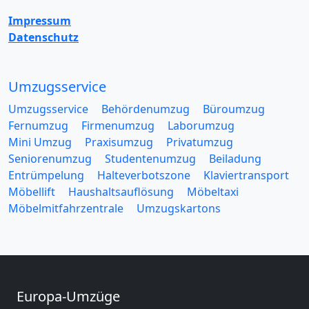
Impressum
Datenschutz
Umzugsservice
Umzugsservice
Behördenumzug
Büroumzug
Fernumzug
Firmenumzug
Laborumzug
Mini Umzug
Praxisumzug
Privatumzug
Seniorenumzug
Studentenumzug
Beiladung
Entrümpelung
Halteverbotszone
Klaviertransport
Möbellift
Haushaltsauflösung
Möbeltaxi
Möbelmitfahrzentrale
Umzugskartons
Europa-Umzüge