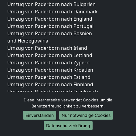
Umzug von Paderborn nach Bulgarien
Umzug von Paderborn nach Dänemark
Umzug von Paderborn nach England
Umzug von Paderborn nach Portugal
Umzug von Paderborn nach Bosnien
und Herzegowina
Umzug von Paderborn nach Irland
Umzug von Paderborn nach Lettland
Umzug von Paderborn nach Zypern
Umzug von Paderborn nach Kroatien
Umzug von Paderborn nach Estland
Umzug von Paderborn nach Finnland
Umzug von Paderborn nach Frankreich
Umzug von Paderborn nach Griechenland
Diese Internetseite verwendet Cookies um die
Umzug von Paderborn nach Italien
Benutzerfreundlichkeit zu verbessern.
Umzug von Paderborn nach Liechtenstein
Einverstanden
Nur notwendige Cookies
Umzug von Paderborn nach Luxemburg
Datenschutzerklärung
Umzug von Paderborn nach Niederlande
Umzug von Paderborn nach Norwegen