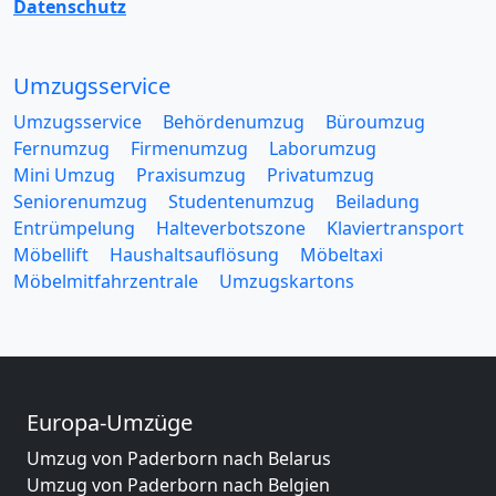
Datenschutz
Umzugsservice
Umzugsservice
Behördenumzug
Büroumzug
Fernumzug
Firmenumzug
Laborumzug
Mini Umzug
Praxisumzug
Privatumzug
Seniorenumzug
Studentenumzug
Beiladung
Entrümpelung
Halteverbotszone
Klaviertransport
Möbellift
Haushaltsauflösung
Möbeltaxi
Möbelmitfahrzentrale
Umzugskartons
Europa-Umzüge
Umzug von Paderborn nach Belarus
Umzug von Paderborn nach Belgien