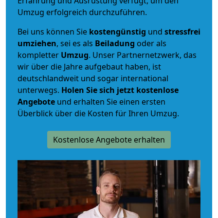
Erfahrung und Ausrüstung verfügt, um den
Umzug erfolgreich durchzuführen.
Bei uns können Sie
kostengünstig
und
stressfrei
umziehen
, sei es als
Beiladung
oder als
kompletter
Umzug
. Unser Partnernetzwerk, das
wir über die Jahre aufgebaut haben, ist
deutschlandweit und sogar international
unterwegs.
Holen Sie sich jetzt kostenlose
Angebote
und erhalten Sie einen ersten
Überblick über die Kosten für Ihren Umzug.
Kostenlose Angebote erhalten