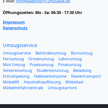
E-Mail:
info@paderborn-umzuege.de
Öffnungszeiten:
Mo - Sa: 06:30 - 17:30 Uhr
Impressum
Datenschutz
Umzugsservice
Umzugsservice
Behördenumzug
Büroumzug
Fernumzug
Firmenumzug
Laborumzug
Mini Umzug
Praxisumzug
Privatumzug
Seniorenumzug
Studentenumzug
Beiladung
Entrümpelung
Halteverbotszone
Klaviertransport
Möbellift
Haushaltsauflösung
Möbeltaxi
Möbelmitfahrzentrale
Umzugskartons