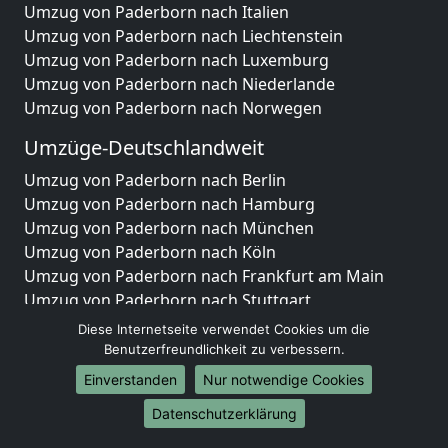
Umzug von Paderborn nach Italien
Umzug von Paderborn nach Liechtenstein
Umzug von Paderborn nach Luxemburg
Umzug von Paderborn nach Niederlande
Umzug von Paderborn nach Norwegen
Umzüge-Deutschlandweit
Umzug von Paderborn nach Berlin
Umzug von Paderborn nach Hamburg
Umzug von Paderborn nach München
Umzug von Paderborn nach Köln
Umzug von Paderborn nach Frankfurt am Main
Umzug von Paderborn nach Stuttgart
Umzug von Paderborn nach Düsseldorf
Diese Internetseite verwendet Cookies um die
Umzug von Paderborn nach Leipzig
Benutzerfreundlichkeit zu verbessern.
Umzug von Paderborn nach Dortmund
Einverstanden
Nur notwendige Cookies
Umzug von Paderborn nach Essen
Datenschutzerklärung
Umzug von Paderborn nach Bremen
Umzug von Paderborn nach Dresden