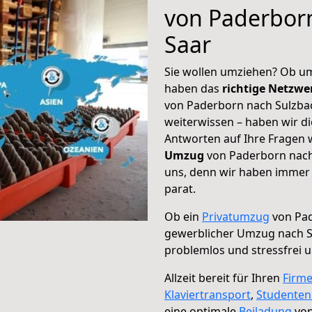
von Paderborn
Saar
Sie wollen umziehen? Ob um
haben das
richtige Netzw
von Paderborn nach Sulzbac
weiterwissen – haben wir di
Antworten auf Ihre Fragen 
Umzug
von Paderborn nach 
uns, denn wir haben immer 
parat.
Ob ein
Privatumzug
von Pad
gewerblicher Umzug nach S
problemlos und stressfrei 
Allzeit bereit für Ihren
Firm
Klaviertransport
,
Studente
eine optimale
Beiladung
von