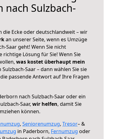
 nach Sulzbach-
 die Ecke oder deutschlandweit – wir
erk
an unserer Seite, wenn es Umzüge
h-Saar geht! Wenn Sie nicht
e richtige Lösung für Sie! Wenn Sie
wollen,
was kostet überhaupt mein
Sulzbach-Saar – dann wählen Sie sie
die passende Antwort auf Ihre Fragen
erborn nach Sulzbach-Saar oder ein
ulzbach-Saar,
wir helfen
, damit Sie
umziehen können.
enumzug
,
Seniorenumzug
,
Tresor
– &
numzug
in Paderborn,
Fernumzug
oder
 Paderborn nach Sulzbach-Saar.