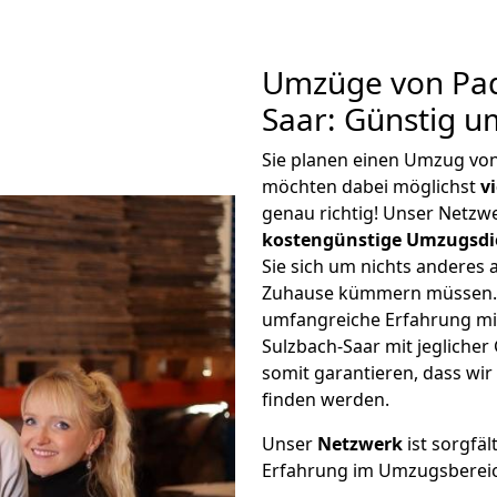
Umzüge von Pad
Saar: Günstig 
Sie planen einen Umzug vo
möchten dabei möglichst
v
genau richtig! Unser Netzw
kostengünstige Umzugsdi
Sie sich um nichts anderes 
Zuhause kümmern müssen. W
umfangreiche Erfahrung m
Sulzbach-Saar mit jeglich
somit garantieren, dass wi
finden werden.
Unser
Netzwerk
ist sorgfäl
Erfahrung im Umzugsberei