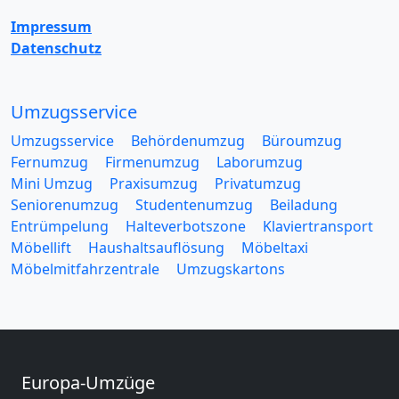
Impressum
Datenschutz
Umzugsservice
Umzugsservice
Behördenumzug
Büroumzug
Fernumzug
Firmenumzug
Laborumzug
Mini Umzug
Praxisumzug
Privatumzug
Seniorenumzug
Studentenumzug
Beiladung
Entrümpelung
Halteverbotszone
Klaviertransport
Möbellift
Haushaltsauflösung
Möbeltaxi
Möbelmitfahrzentrale
Umzugskartons
Europa-Umzüge