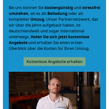
Bei uns können Sie
kostengünstig
und
stressfrei
umziehen
, sei es als
Beiladung
oder als
kompletter
Umzug
. Unser Partnernetzwerk, das
wir über die Jahre aufgebaut haben, ist
deutschlandweit und sogar international
unterwegs.
Holen Sie sich jetzt kostenlose
Angebote
und erhalten Sie einen ersten
Überblick über die Kosten für Ihren Umzug.
Kostenlose Angebote erhalten