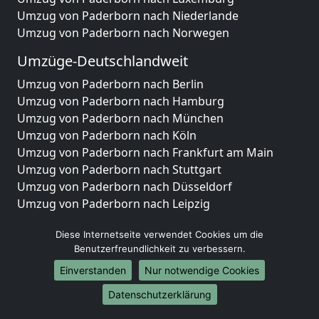
Umzug von Paderborn nach Niederlande
Umzug von Paderborn nach Norwegen
Umzüge-Deutschlandweit
Umzug von Paderborn nach Berlin
Umzug von Paderborn nach Hamburg
Umzug von Paderborn nach München
Umzug von Paderborn nach Köln
Umzug von Paderborn nach Frankfurt am Main
Umzug von Paderborn nach Stuttgart
Umzug von Paderborn nach Düsseldorf
Umzug von Paderborn nach Leipzig
Umzug von Paderborn nach Dortmund
Diese Internetseite verwendet Cookies um die
Umzug von Paderborn nach Essen
Benutzerfreundlichkeit zu verbessern.
Umzug von Paderborn nach Bremen
Umzug von Paderborn nach Dresden
Einverstanden
Nur notwendige Cookies
Umzug von Paderborn nach Hannover
Datenschutzerklärung
Umzug von Paderborn nach Nürnberg