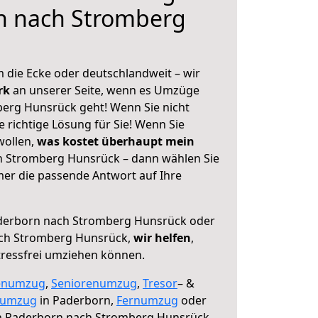
n nach Stromberg
 die Ecke oder deutschlandweit – wir
erk
an unserer Seite, wenn es Umzüge
erg Hunsrück geht! Wenn Sie nicht
e richtige Lösung für Sie! Wenn Sie
wollen,
was kostet überhaupt mein
 Stromberg Hunsrück – dann wählen Sie
mer die passende Antwort auf Ihre
erborn nach Stromberg Hunsrück oder
ach Stromberg Hunsrück,
wir helfen
,
tressfrei umziehen können.
enumzug
,
Seniorenumzug
,
Tresor
– &
numzug
in Paderborn,
Fernumzug
oder
 Paderborn nach Stromberg Hunsrück.