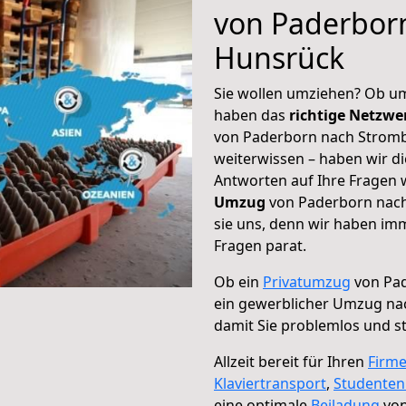
von Paderbor
Hunsrück
Sie wollen umziehen? Ob um
haben das
richtige Netzw
von Paderborn nach Stromb
weiterwissen – haben wir di
Antworten auf Ihre Fragen 
Umzug
von Paderborn nach
sie uns, denn wir haben im
Fragen parat.
Ob ein
Privatumzug
von Pad
ein gewerblicher Umzug n
damit Sie problemlos und s
Allzeit bereit für Ihren
Firm
Klaviertransport
,
Studente
eine optimale
Beiladung
von