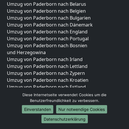
Umzug von Paderborn nach Belarus
Umzug von Paderborn nach Belgien
Umzug von Paderborn nach Bulgarien
Umzug von Paderborn nach Dänemark
Umzug von Paderborn nach England
Umzug von Paderborn nach Portugal
Umzug von Paderborn nach Bosnien
und Herzegowina
Umzug von Paderborn nach Irland
Umzug von Paderborn nach Lettland
Umzug von Paderborn nach Zypern
Umzug von Paderborn nach Kroatien
Umzug von Paderborn nach Estland
Umzug von Paderborn nach Finnland
Diese Internetseite verwendet Cookies um die
Umzug von Paderborn nach Frankreich
Benutzerfreundlichkeit zu verbessern.
Umzug von Paderborn nach Griechenland
Einverstanden
Nur notwendige Cookies
Umzug von Paderborn nach Italien
Datenschutzerklärung
Umzug von Paderborn nach Liechtenstein
Umzug von Paderborn nach Luxemburg