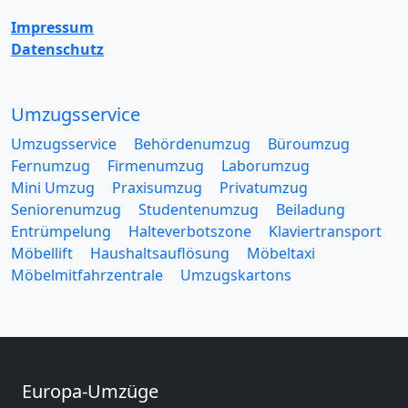
Impressum
Datenschutz
Umzugsservice
Umzugsservice
Behördenumzug
Büroumzug
Fernumzug
Firmenumzug
Laborumzug
Mini Umzug
Praxisumzug
Privatumzug
Seniorenumzug
Studentenumzug
Beiladung
Entrümpelung
Halteverbotszone
Klaviertransport
Möbellift
Haushaltsauflösung
Möbeltaxi
Möbelmitfahrzentrale
Umzugskartons
Europa-Umzüge