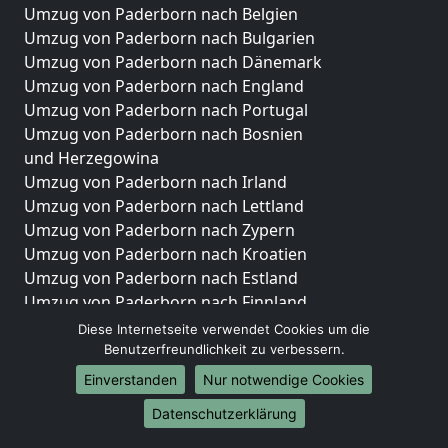
Umzug von Paderborn nach Belgien
Umzug von Paderborn nach Bulgarien
Umzug von Paderborn nach Dänemark
Umzug von Paderborn nach England
Umzug von Paderborn nach Portugal
Umzug von Paderborn nach Bosnien
und Herzegowina
Umzug von Paderborn nach Irland
Umzug von Paderborn nach Lettland
Umzug von Paderborn nach Zypern
Umzug von Paderborn nach Kroatien
Umzug von Paderborn nach Estland
Umzug von Paderborn nach Finnland
Umzug von Paderborn nach Frankreich
Diese Internetseite verwendet Cookies um die
Umzug von Paderborn nach Griechenland
Benutzerfreundlichkeit zu verbessern.
Umzug von Paderborn nach Italien
Einverstanden
Nur notwendige Cookies
Umzug von Paderborn nach Liechtenstein
Datenschutzerklärung
Umzug von Paderborn nach Luxemburg
Umzug von Paderborn nach Niederlande