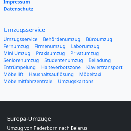
Impressum
Datenschutz
Umzugsservice
Umzugsservice
Behördenumzug
Büroumzug
Fernumzug
Firmenumzug
Laborumzug
Mini Umzug
Praxisumzug
Privatumzug
Seniorenumzug
Studentenumzug
Beiladung
Entrümpelung
Halteverbotszone
Klaviertransport
Möbellift
Haushaltsauflösung
Möbeltaxi
Möbelmitfahrzentrale
Umzugskartons
Europa-Umzüge
Umzug von Paderborn nach Belarus