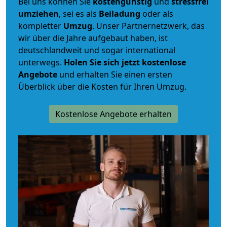
Bei uns können Sie
kostengünstig
und
stressfrei
umziehen
, sei es als
Beiladung
oder als
kompletter
Umzug
. Unser Partnernetzwerk, das
wir über die Jahre aufgebaut haben, ist
deutschlandweit und sogar international
unterwegs.
Holen Sie sich jetzt kostenlose
Angebote
und erhalten Sie einen ersten
Überblick über die Kosten für Ihren Umzug.
Kostenlose Angebote erhalten