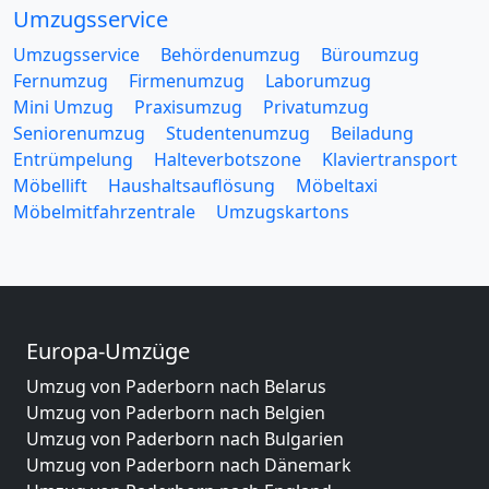
Umzugsservice
Umzugsservice
Behördenumzug
Büroumzug
Fernumzug
Firmenumzug
Laborumzug
Mini Umzug
Praxisumzug
Privatumzug
Seniorenumzug
Studentenumzug
Beiladung
Entrümpelung
Halteverbotszone
Klaviertransport
Möbellift
Haushaltsauflösung
Möbeltaxi
Möbelmitfahrzentrale
Umzugskartons
Europa-Umzüge
Umzug von Paderborn nach Belarus
Umzug von Paderborn nach Belgien
Umzug von Paderborn nach Bulgarien
Umzug von Paderborn nach Dänemark