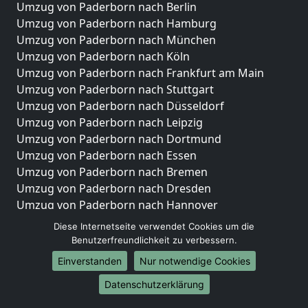
Umzug von Paderborn nach Berlin
Umzug von Paderborn nach Hamburg
Umzug von Paderborn nach München
Umzug von Paderborn nach Köln
Umzug von Paderborn nach Frankfurt am Main
Umzug von Paderborn nach Stuttgart
Umzug von Paderborn nach Düsseldorf
Umzug von Paderborn nach Leipzig
Umzug von Paderborn nach Dortmund
Umzug von Paderborn nach Essen
Umzug von Paderborn nach Bremen
Umzug von Paderborn nach Dresden
Umzug von Paderborn nach Hannover
Umzug von Paderborn nach Nürnberg
Diese Internetseite verwendet Cookies um die
Umzug von Paderborn nach Duisburg
Benutzerfreundlichkeit zu verbessern.
Umzug von Paderborn nach Bochum
Einverstanden
Nur notwendige Cookies
Umzug von Paderborn nach Wuppertal
Datenschutzerklärung
Umzug von Paderborn nach Bielefeld
Umzug von Paderborn nach Bonn