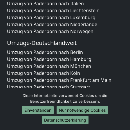
Umzug von Paderborn nach Italien
Umzug von Paderborn nach Liechtenstein
Umzug von Paderborn nach Luxemburg
Umzug von Paderborn nach Niederlande
Umzug von Paderborn nach Norwegen
Umzüge-Deutschlandweit
Umzug von Paderborn nach Berlin
Umzug von Paderborn nach Hamburg
Umzug von Paderborn nach München
Umzug von Paderborn nach Köln
Umzug von Paderborn nach Frankfurt am Main
Umzug von Paderborn nach Stuttgart
Umzug von Paderborn nach Düsseldorf
Diese Internetseite verwendet Cookies um die
Umzug von Paderborn nach Leipzig
Benutzerfreundlichkeit zu verbessern.
Umzug von Paderborn nach Dortmund
Einverstanden
Nur notwendige Cookies
Umzug von Paderborn nach Essen
Datenschutzerklärung
Umzug von Paderborn nach Bremen
Umzug von Paderborn nach Dresden