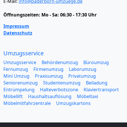
E-Mail:
info@paderborn-umzuege.de
Öffnungszeiten:
Mo - Sa: 06:30 - 17:30 Uhr
Impressum
Datenschutz
Umzugsservice
Umzugsservice
Behördenumzug
Büroumzug
Fernumzug
Firmenumzug
Laborumzug
Mini Umzug
Praxisumzug
Privatumzug
Seniorenumzug
Studentenumzug
Beiladung
Entrümpelung
Halteverbotszone
Klaviertransport
Möbellift
Haushaltsauflösung
Möbeltaxi
Möbelmitfahrzentrale
Umzugskartons