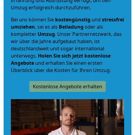
Erfahrung und Ausrüstung verfügt, um den
Umzug erfolgreich durchzuführen.
Bei uns können Sie
kostengünstig
und
stressfrei
umziehen
, sei es als
Beiladung
oder als
kompletter
Umzug
. Unser Partnernetzwerk, das
wir über die Jahre aufgebaut haben, ist
deutschlandweit und sogar international
unterwegs.
Holen Sie sich jetzt kostenlose
Angebote
und erhalten Sie einen ersten
Überblick über die Kosten für Ihren Umzug.
Kostenlose Angebote erhalten