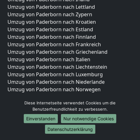
Umzug von Paderborn nach Lettland
Umzug von Paderborn nach Zypern
Umzug von Paderborn nach Kroatien
Umzug von Paderborn nach Estland
Umzug von Paderborn nach Finnland
Umzug von Paderborn nach Frankreich
Umzug von Paderborn nach Griechenland
Umzug von Paderborn nach Italien
Umzug von Paderborn nach Liechtenstein
Umzug von Paderborn nach Luxemburg
Umzug von Paderborn nach Niederlande
Umzug von Paderborn nach Norwegen
Umzüge-Deutschlandweit
Diese Internetseite verwendet Cookies um die
Benutzerfreundlichkeit zu verbessern.
Umzug von Paderborn nach Berlin
Umzug von Paderborn nach Hamburg
Einverstanden
Nur notwendige Cookies
Umzug von Paderborn nach München
Datenschutzerklärung
Umzug von Paderborn nach Köln